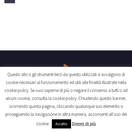
Questo sito o gli strumenti terzi da questo utilizzati si avvalgono di
cookie necessari al funzionamento ed utili alle finalità illustrate nella
Contatti
Cookie
Organigramma
Privacy
cookie policy. Se vuoi saperne di più o negare il consenso a tutti o ad
alcuni cookie, consulta la cookie policy. Chiudendo questo banner,
scorrendo questa pagina, cliccando qualunque suo elemento o
Ancfirenze181pegaso - Lungarno Pecori Giraldi, 4 - 50122 –
proseguendo la navigazione in altra maniera, acconsenti all’uso dei
Firenze
cookie.
Dimmi di più
Accetto