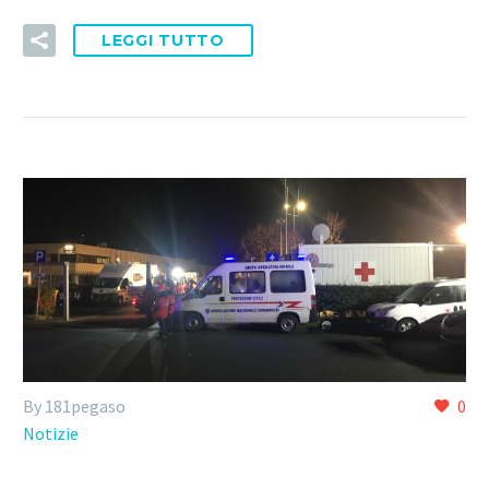
LEGGI TUTTO
By 181pegaso
0
Notizie